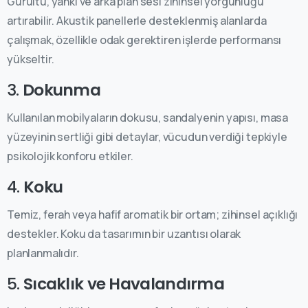
Gürültü, yankı ve arka plan sesi zihinsel yorgunluğu
artırabilir. Akustik panellerle desteklenmiş alanlarda
çalışmak, özellikle odak gerektiren işlerde performansı
yükseltir.
3.
Dokunma
Kullanılan mobilyaların dokusu, sandalyenin yapısı, masa
yüzeyinin sertliği gibi detaylar, vücudun verdiği tepkiyle
psikolojik konforu etkiler.
4.
Koku
Temiz, ferah veya hafif aromatik bir ortam; zihinsel açıklığı
destekler. Koku da tasarımın bir uzantısı olarak
planlanmalıdır.
5.
Sıcaklık ve Havalandırma