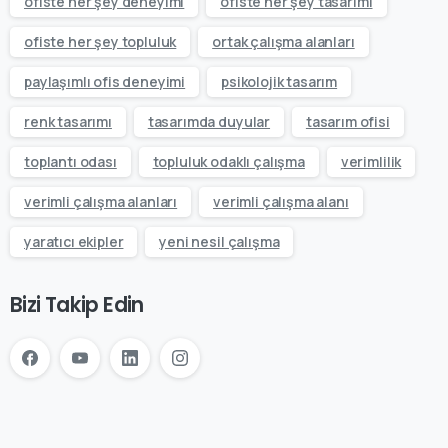
ofiste her şey deneyimi
ofiste her şey tasarımı
ofiste her şey topluluk
ortak çalışma alanları
paylaşımlı ofis deneyimi
psikolojik tasarım
renk tasarımı
tasarımda duyular
tasarım ofisi
toplantı odası
topluluk odaklı çalışma
verimlilik
verimli çalışma alanları
verimli çalışma alanı
yaratıcı ekipler
yeni nesil çalışma
Bizi Takip Edin