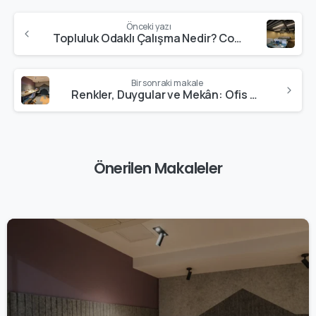
Önceki yazı
Topluluk Odaklı Çalışma Nedir? Co-Working Alanlarının Yeni Rolü
Bir sonraki makale
Renkler, Duygular ve Mekân: Ofis Tasarımında Renk Seçiminin Gücü
Önerilen Makaleler
3