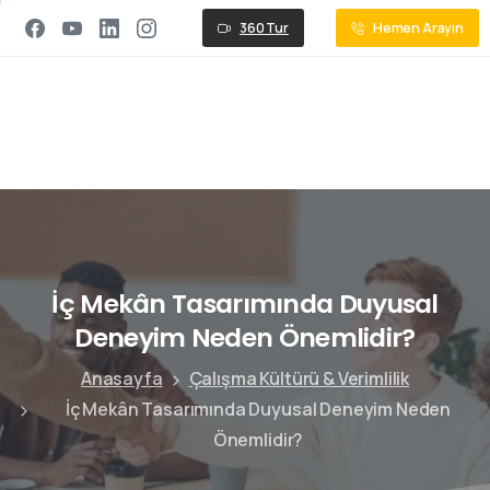
360 Tur
Hemen Arayın
İç
Mekân
Tasarımında
Duyusal
Deneyim
Neden
Önemlidir?
Anasayfa
Çalışma Kültürü & Verimlilik
İç Mekân Tasarımında Duyusal Deneyim Neden
Önemlidir?