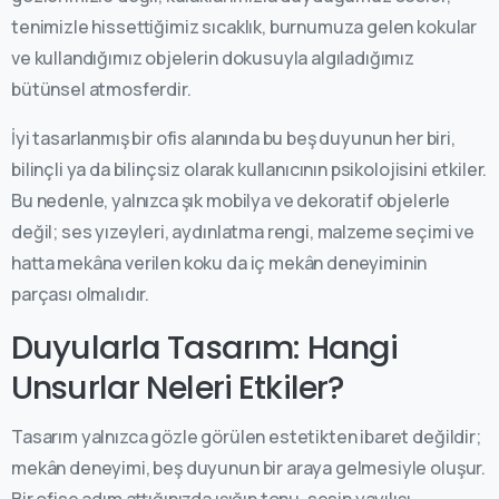
tenimizle hissettiğimiz sıcaklık, burnumuza gelen kokular
ve kullandığımız objelerin dokusuyla algıladığımız
bütünsel atmosferdir.
İyi tasarlanmış bir ofis alanında bu beş duyunun her biri,
bilinçli ya da bilinçsiz olarak kullanıcının psikolojisini etkiler.
Bu nedenle, yalnızca şık mobilya ve dekoratif objelerle
değil; ses yızeyleri, aydınlatma rengi, malzeme seçimi ve
hatta mekâna verilen koku da iç mekân deneyiminin
parçası olmalıdır.
Duyularla Tasarım: Hangi
Unsurlar Neleri Etkiler?
Tasarım yalnızca gözle görülen estetikten ibaret değildir;
mekân deneyimi, beş duyunun bir araya gelmesiyle oluşur.
Bir ofise adım attığınızda ışığın tonu, sesin yayılışı,