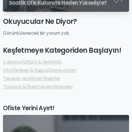
3
Saatlik Ofis Kullanımı Neden Yükselişte?
Okuyucular Ne Diyor?
Görüntülenecek bir yorum yok.
Keşfetmeye Kategoriden Başlayın!
Çalışma Kültürü & Verimlilik
Ofis Rehberi & Kapsül Deneyimleri
Tasarım ve Mimari İlhamlar
Topluluk & İlham Veren Hikâyeler
Ofiste Yerini Ayırt!