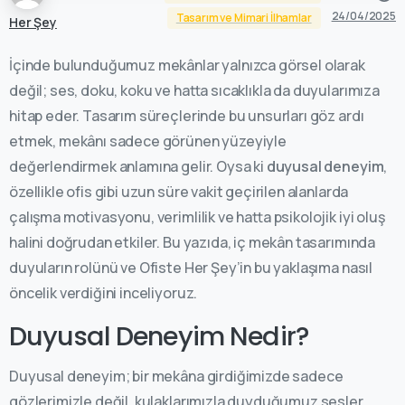
24/04/2025
Tasarım ve Mimari İlhamlar
Her Şey
İçinde bulunduğumuz mekânlar yalnızca görsel olarak
değil; ses, doku, koku ve hatta sıcaklıkla da duyularımıza
hitap eder. Tasarım süreçlerinde bu unsurları göz ardı
etmek, mekânı sadece görünen yüzeyiyle
değerlendirmek anlamına gelir. Oysa ki
duyusal deneyim
,
özellikle ofis gibi uzun süre vakit geçirilen alanlarda
çalışma motivasyonu, verimlilik ve hatta psikolojik iyi oluş
halini doğrudan etkiler. Bu yazıda, iç mekân tasarımında
duyuların rolünü ve Ofiste Her Şey’in bu yaklaşıma nasıl
öncelik verdiğini inceliyoruz.
Duyusal Deneyim Nedir?
Duyusal deneyim; bir mekâna girdiğimizde sadece
gözlerimizle değil, kulaklarımızla duyduğumuz sesler,