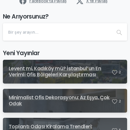
Facebook'ta Paylaş
X'te Paylaş
Ne Arıyorsunuz?
Yeni Yayınlar
Levent mi, Kadıköy mü? İstanbul’un En
2
Verimli Ofis Bölgeleri Karşılaştırması
Minimalist Ofis Dekorasyonu: Az Eşya, Çok
2
Odak
Toplantı Odası Kiralama Trendleri: