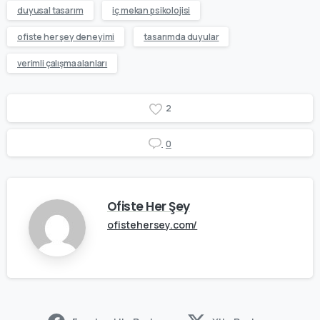
duyusal tasarım
iç mekan psikolojisi
ofiste her şey deneyimi
tasarımda duyular
verimli çalışma alanları
2
0
Ofiste Her Şey
ofistehersey.com/