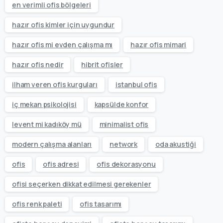
en verimli ofis bölgeleri
hazır ofis kimler için uygundur
hazır ofis mi evden çalışma mı
hazır ofis mimari
hazır ofis nedir
hibrit ofisler
ilham veren ofis kurguları
istanbul ofis
iç mekan psikolojisi
kapsülde konfor
levent mi kadıköy mü
minimalist ofis
modern çalışma alanları
network
oda akustiği
ofis
ofis adresi
ofis dekorasyonu
ofisi seçerken dikkat edilmesi gerekenler
ofis renk paleti
ofis tasarımı