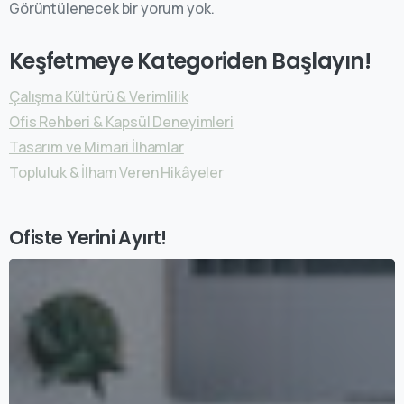
Görüntülenecek bir yorum yok.
Keşfetmeye Kategoriden Başlayın!
Çalışma Kültürü & Verimlilik
Ofis Rehberi & Kapsül Deneyimleri
Tasarım ve Mimari İlhamlar
Topluluk & İlham Veren Hikâyeler
Ofiste Yerini Ayırt!