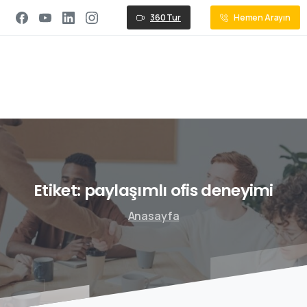
360 Tur
Hemen Arayın
Etiket:
paylaşımlı
ofis
deneyimi
Anasayfa