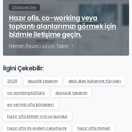
Ofiste Her Şey
Hazır ofis, co-working veya
toplantı alanlarımızı görmek için
bizimle iletişime geçin.
Hemen Rezervasyon Yapın
İlgini Çekebilir:
2025
akustik tasarım
akıllı alan kullanımı tüyoları
co-working kültürü
duyusal tasarım
en verimli ofis bölgeleri
hazır ofis kimler için uygundur
hazır ofis mi evden çalışma mı
hazır ofis mimari