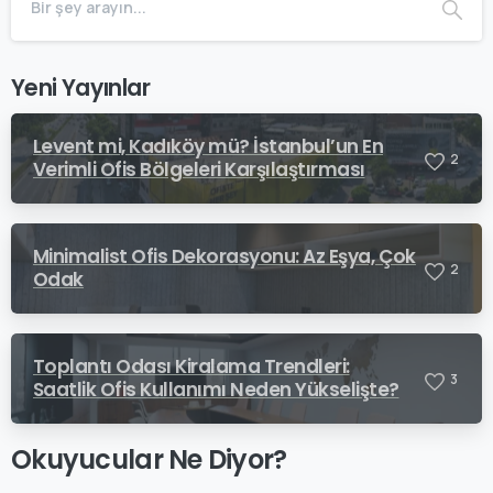
Yeni Yayınlar
Levent mi, Kadıköy mü? İstanbul’un En
2
Verimli Ofis Bölgeleri Karşılaştırması
Minimalist Ofis Dekorasyonu: Az Eşya, Çok
2
Odak
Toplantı Odası Kiralama Trendleri:
3
Saatlik Ofis Kullanımı Neden Yükselişte?
Okuyucular Ne Diyor?