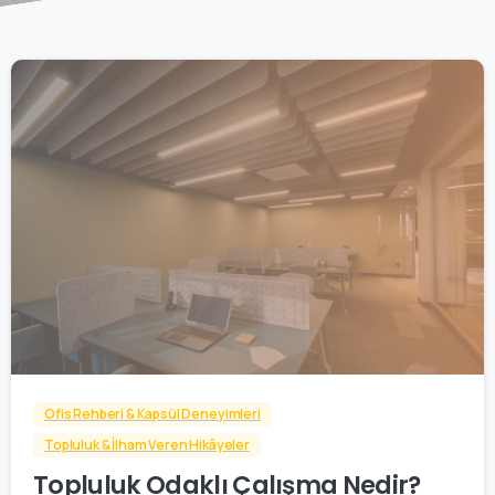
2
0
Ofis Rehberi & Kapsül Deneyimleri
Topluluk & İlham Veren Hikâyeler
Topluluk Odaklı Çalışma Nedir?