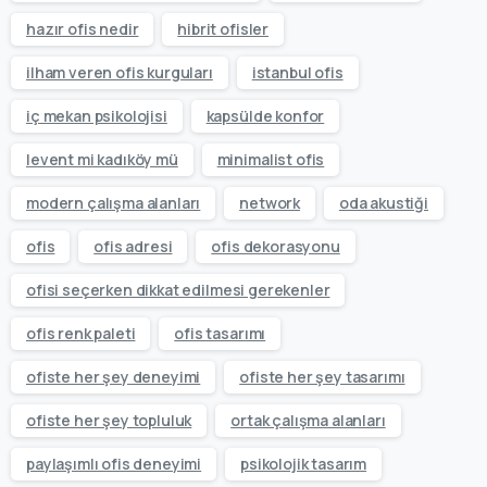
hazır ofis nedir
hibrit ofisler
ilham veren ofis kurguları
istanbul ofis
iç mekan psikolojisi
kapsülde konfor
levent mi kadıköy mü
minimalist ofis
modern çalışma alanları
network
oda akustiği
ofis
ofis adresi
ofis dekorasyonu
ofisi seçerken dikkat edilmesi gerekenler
ofis renk paleti
ofis tasarımı
ofiste her şey deneyimi
ofiste her şey tasarımı
ofiste her şey topluluk
ortak çalışma alanları
paylaşımlı ofis deneyimi
psikolojik tasarım