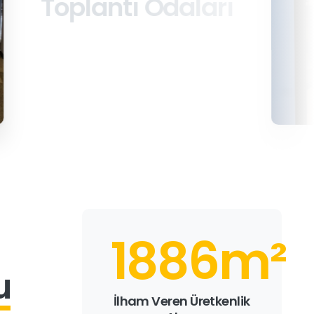
tı Odaları
2000
m²
u
İlham Veren Üretkenlik