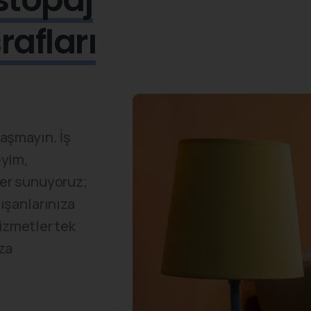
afları
raşmayın. İş
eyim,
ler sunuyoruz;
ışanlarınıza
hizmetler tek
za