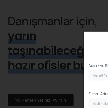
Danışmanlar için,
yarın
taşınabileceğiniz
hazır ofisler burad
Adınız ve S
E-mail Adre
Hemen Yerinizi Ayırtın