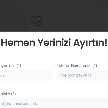
Modern Ofis Deneyimi
Hemen Yerinizi Ayırtın!
a!
oyadınız: (*)
Telefon Numaranız: (*)
Metro ile Kolay Ulaşım
siniz: (*)